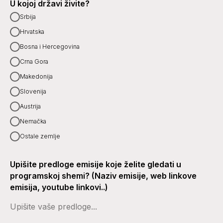
U kojoj državi živite?
Srbija
Hrvatska
Bosna i Hercegovina
Crna Gora
Makedonija
Slovenija
Austrija
Nemačka
Ostale zemlje
Upišite predloge emisije koje želite gledati u
programskoj shemi? (Naziv emisije, web linkove
emisija, youtube linkovi..)