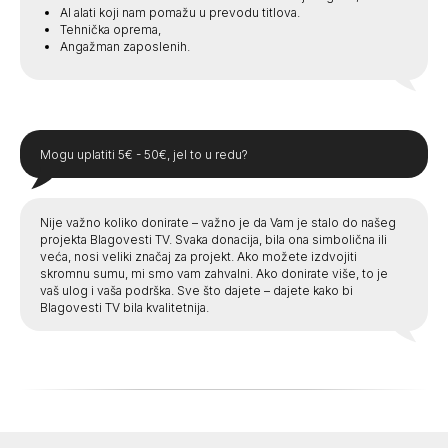
AI alati koji nam pomažu u prevodu titlova.
Tehnička oprema,
Angažman zaposlenih.
Mogu uplatiti 5€ - 50€, jel to u redu?
Nije važno koliko donirate – važno je da Vam je stalo do našeg
projekta Blagovesti TV. Svaka donacija, bila ona simbolična ili
veća, nosi veliki značaj za projekt. Ako možete izdvojiti
skromnu sumu, mi smo vam zahvalni. Ako donirate više, to je
vaš ulog i vaša podrška. Sve što dajete – dajete kako bi
Blagovesti TV bila kvalitetnija.