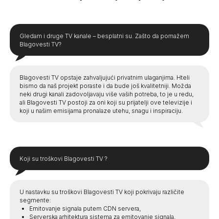
Gledam i druge TV kanale – besplatni su. Zašto da pomažem
Blagovesti TV?
Blagovesti TV opstaje zahvaljujući privatnim ulaganjima. Hteli
bismo da naš projekt poraste i da bude još kvalitetniji. Možda
neki drugi kanali zadovoljavaju više vaših potreba, to je u redu,
ali Blagovesti TV postoji za oni koji su prijatelji ove televizije i
koji u našim emisijama pronalaze utehu, snagu i inspiraciju.
Koji su troškovi Blagovesti TV ?
U nastavku su troškovi Blagovesti TV koji pokrivaju različite
segmente:
Emitovanje signala putem CDN servera,
Serverska arhitektura sistema za emitovanje signala,